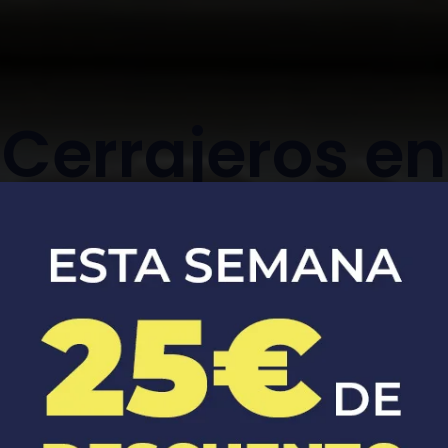
Cerrajeros en
albudeite
Apertura, reparación y sustitución de
cerraduras de coches y casas.​