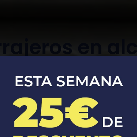
rajeros en al
de xivert
Apertura, reparación y sustitución de
cerraduras de coches y casas.​