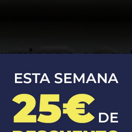
rrajeros en ar
Apertura, reparación y sustitución de
cerraduras de coches y casas.​