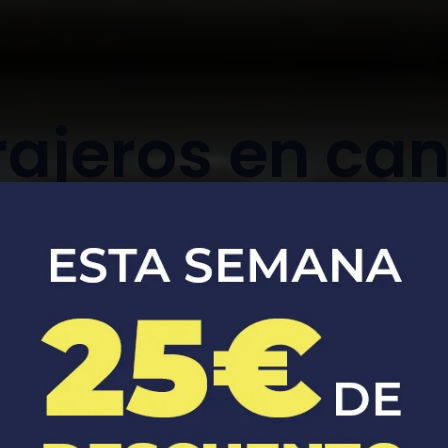
rajeros en ca
rosal
Apertura, reparación y sustitución de
cerraduras de coches y casas.​