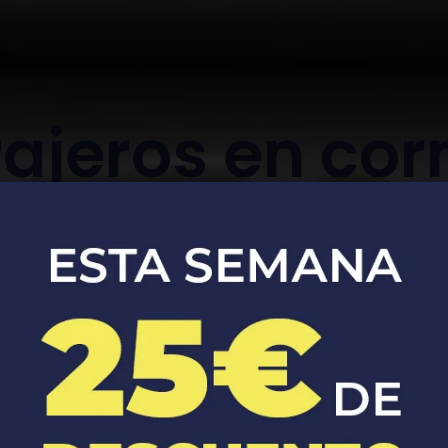
ajeros en cor
de llobregat
Apertura, reparación y sustitución de
cerraduras de coches y casas.​