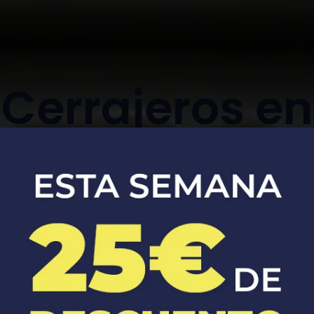
Cerrajeros en
maluenda
Apertura, reparación y sustitución de
cerraduras de coches y casas.​