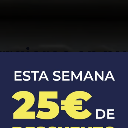
rrajeros en nu
Apertura, reparación y sustitución de
cerraduras de coches y casas.​