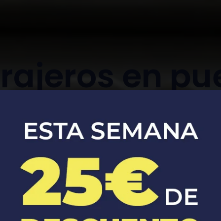
rajeros en pu
serrano
Apertura, reparación y sustitución de
cerraduras de coches y casas.​