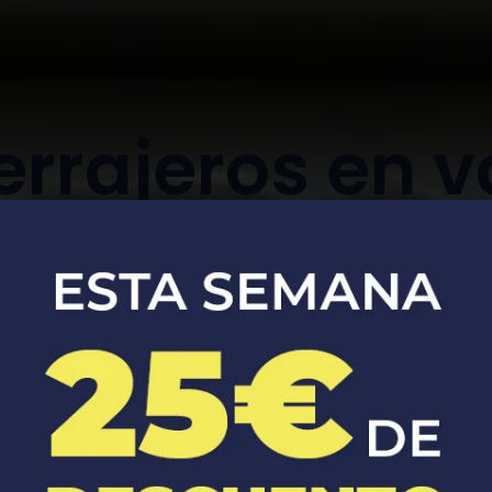
rrajeros en v
d'alba
Apertura, reparación y sustitución de
cerraduras de coches y casas.​